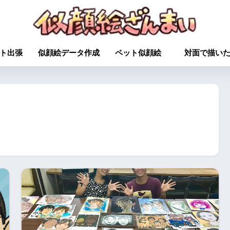
ト出張
似顔絵データ作成
ペット似顔絵
対面で描い